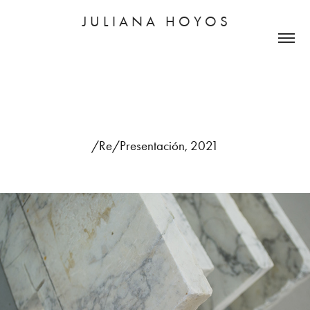
J U L I A N A   H O Y O S
/Re/Presentación, 2021